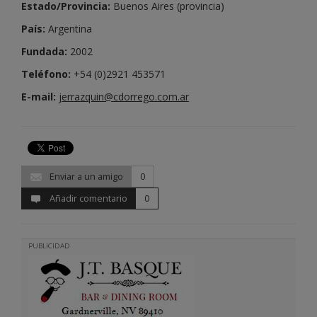
Estado/Provincia:
Buenos Aires (provincia)
País:
Argentina
Fundada:
2002
Teléfono:
+54 (0)2921 453571
E-mail:
jerrazquin@cdorrego.com.ar
Enviar a un amigo
0
Añadir comentario
0
PUBLICIDAD