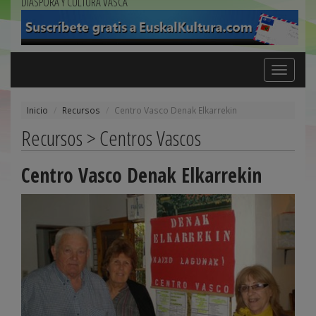
DIÁSPORA Y CULTURA VASCA
Toggle
navigation
Inicio
Recursos
Centro Vasco Denak Elkarrekin
Recursos > Centros Vascos
Centro Vasco Denak Elkarrekin