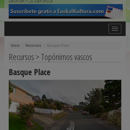
DIÁSPORA Y CULTURA VASCA
Toggle
navigation
Inicio
Recursos
Basque Place
Recursos > Topónimos vascos
Basque Place