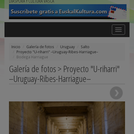
DIÁSPORA Y CULTURA VASCA
Toggle
navigation
Inicio
Galería de fotos
Uruguay
Salto
Proyecto "U-riharri" –Uruguay-Ribes-Harriague–
Bodega Harriague
Galería de fotos > Proyecto "U-riharri"
–Uruguay-Ribes-Harriague–