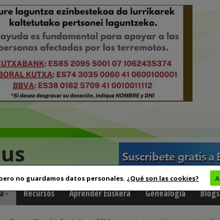
eus
 pero no guardamos datos personales.
¿Qué son las cookies?
A
a
Recursos
Aprender Euskera
Genealogía
Blogs