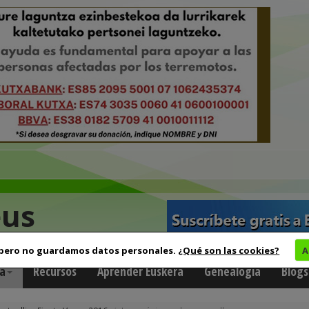
eus
 pero no guardamos datos personales.
¿Qué son las cookies?
A
a
Recursos
Aprender Euskera
Genealogía
Blogs