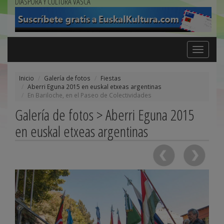
DIÁSPORA Y CULTURA VASCA
Toggle
navigation
Inicio
Galería de fotos
Fiestas
Aberri Eguna 2015 en euskal etxeas argentinas
En Bariloche, en el Paseo de Colectividades
Galería de fotos > Aberri Eguna 2015
en euskal etxeas argentinas