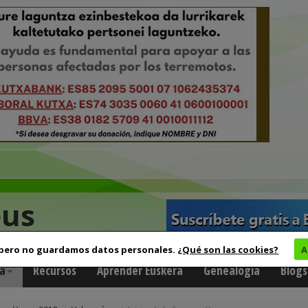
eus
 pero no guardamos datos personales.
¿Qué son las cookies?
A
a
Recursos
Aprender Euskera
Genealogía
Blogs