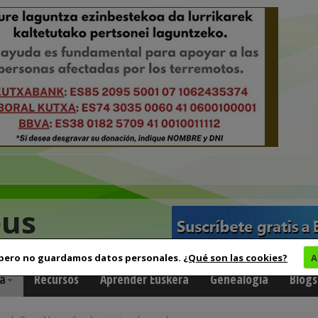
eus
 pero no guardamos datos personales.
¿Qué son las cookies?
A
a
Recursos
Aprender Euskera
Genealogía
Blogs