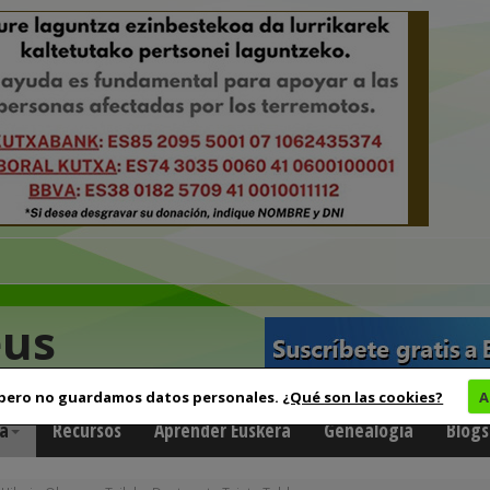
eus
 pero no guardamos datos personales.
¿Qué son las cookies?
A
a
Recursos
Aprender Euskera
Genealogía
Blogs