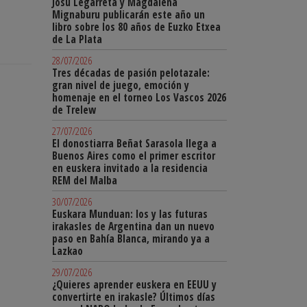
Josu Legarreta y Magdalena
Mignaburu publicarán este año un
libro sobre los 80 años de Euzko Etxea
de La Plata
28/07/2026
Tres décadas de pasión pelotazale:
gran nivel de juego, emoción y
homenaje en el torneo Los Vascos 2026
de Trelew
27/07/2026
El donostiarra Beñat Sarasola llega a
Buenos Aires como el primer escritor
en euskera invitado a la residencia
REM del Malba
30/07/2026
Euskara Munduan: los y las futuras
irakasles de Argentina dan un nuevo
paso en Bahía Blanca, mirando ya a
Lazkao
29/07/2026
¿Quieres aprender euskera en EEUU y
convertirte en irakasle? Últimos días