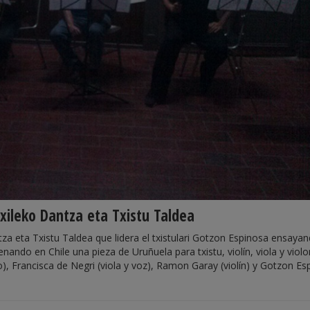
Txileko Dantza eta Txistu Taldea
tza eta Txistu Taldea que lidera el txistulari Gotzon Espinosa ensaya
nando en Chile una pieza de Uruñuela para txistu, violín, viola y violo
), Francisca de Negri (viola y voz), Ramon Garay (violín) y Gotzon Es