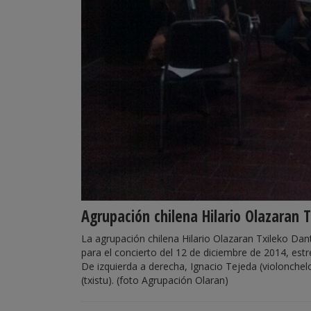
Agrupación chilena Hilario Olazaran 
La agrupación chilena Hilario Olazaran Txileko Dan
para el concierto del 12 de diciembre de 2014, estre
De izquierda a derecha, Ignacio Tejeda (violonchelo
(txistu). (foto Agrupación Olaran)