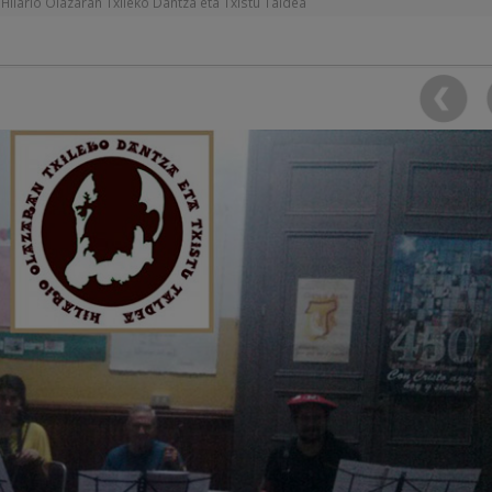
Hilario Olazaran Txileko Dantza eta Txistu Taldea