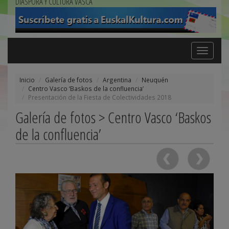
DIÁSPORA Y CULTURA VASCA
Toggle
navigation
Inicio
Galería de fotos
Argentina
Neuquén
Centro Vasco ‘Baskos de la confluencia’
Presentación de la Fiesta de Colectividades 2018
Galería de fotos > Centro Vasco ‘Baskos
de la confluencia’