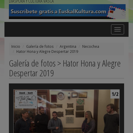
DIÁSPORA Y CULTURA VASCA
Toggle
navigation
Inicio
Galería de fotos
Argentina
Necochea
Hator Hona y Alegre Despertar 2019
Galería de fotos > Hator Hona y Alegre
Despertar 2019
1/2