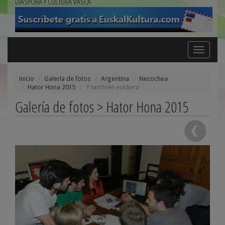
DIÁSPORA Y CULTURA VASCA
Toggle
navigation
Inicio
Galería de fotos
Argentina
Necochea
Hator Hona 2015
Y también euskera
Galería de fotos > Hator Hona 2015