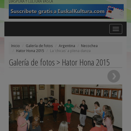
DIÁSPORA Y CULTURA VASCA
Toggle
navigation
Inicio
Galería de fotos
Argentina
Necochea
Hator Hona 2015
La ‘chicas’ a plena danza
Galería de fotos > Hator Hona 2015