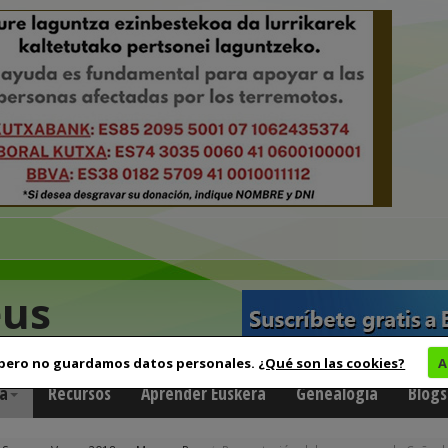
eus
 pero no guardamos datos personales.
¿Qué son las cookies?
A
a
Recursos
Aprender Euskera
Genealogía
Blogs