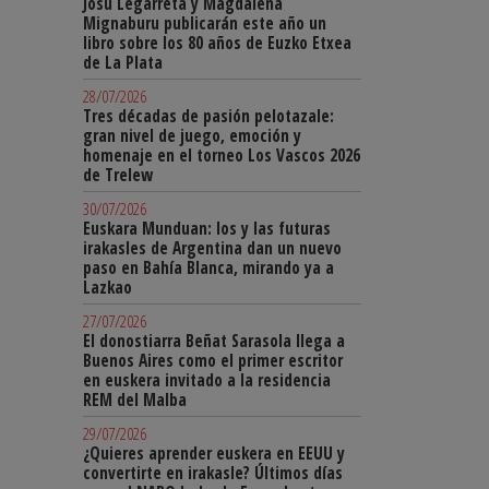
Josu Legarreta y Magdalena
Mignaburu publicarán este año un
libro sobre los 80 años de Euzko Etxea
de La Plata
28/07/2026
Tres décadas de pasión pelotazale:
gran nivel de juego, emoción y
homenaje en el torneo Los Vascos 2026
de Trelew
30/07/2026
Euskara Munduan: los y las futuras
irakasles de Argentina dan un nuevo
paso en Bahía Blanca, mirando ya a
Lazkao
27/07/2026
El donostiarra Beñat Sarasola llega a
Buenos Aires como el primer escritor
en euskera invitado a la residencia
REM del Malba
29/07/2026
¿Quieres aprender euskera en EEUU y
convertirte en irakasle? Últimos días