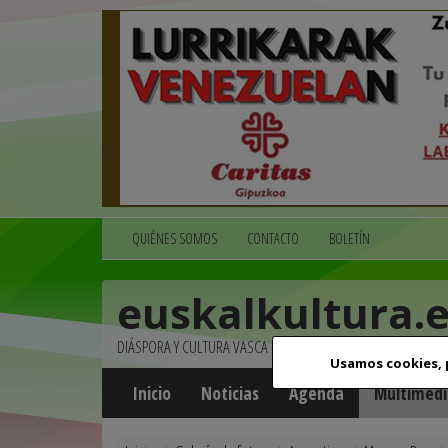
QUIÉNES SOMOS
CONTACTO
BOLETÍN
euskalkultura.
DIÁSPORA Y CULTURA VASCA
Usamos cookies,
Inicio
Noticias
Agenda
Multimedi