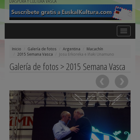
DIÁSPORA Y CULTURA VASCA
Toggle
navigation
Inicio
Galería de fotos
Argentina
Macachín
2015 Semana Vasca
Josu Erkoreka e Iñaki Unamuno
Galería de fotos > 2015 Semana Vasca