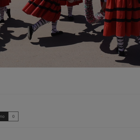
rio
0