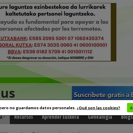
eus
 pero no guardamos datos personales.
¿Qué son las cookies?
A
a
Recursos
Aprender Euskera
Genealogía
Blogs