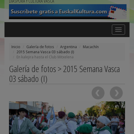
DIÁSPORA Y CULTURA VASCA
Toggle
navigation
Inicio
Galería de fotos
Argentina
Macachín
2015 Semana Vasca 03 sábado (I)
En kalejira hasta el Club Mitxelena
Galería de fotos > 2015 Semana Vasca
03 sábado (I)