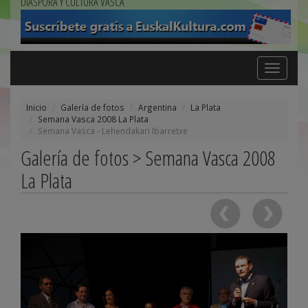
DIÁSPORA Y CULTURA VASCA
Toggle
navigation
Inicio
Galería de fotos
Argentina
La Plata
Semana Vasca 2008 La Plata
Semana Vasca - Lehendakari Ibarretxe
Galería de fotos > Semana Vasca 2008
La Plata