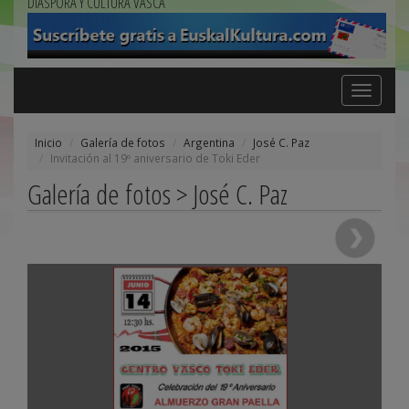
DIÁSPORA Y CULTURA VASCA
Toggle
navigation
Inicio
Galería de fotos
Argentina
José C. Paz
Invitación al 19º aniversario de Toki Eder
Galería de fotos > José C. Paz