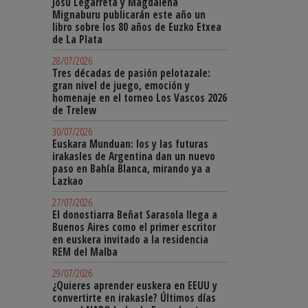
Josu Legarreta y Magdalena
Mignaburu publicarán este año un
libro sobre los 80 años de Euzko Etxea
de La Plata
28/07/2026
Tres décadas de pasión pelotazale:
gran nivel de juego, emoción y
homenaje en el torneo Los Vascos 2026
de Trelew
30/07/2026
Euskara Munduan: los y las futuras
irakasles de Argentina dan un nuevo
paso en Bahía Blanca, mirando ya a
Lazkao
27/07/2026
El donostiarra Beñat Sarasola llega a
Buenos Aires como el primer escritor
en euskera invitado a la residencia
REM del Malba
29/07/2026
¿Quieres aprender euskera en EEUU y
convertirte en irakasle? Últimos días