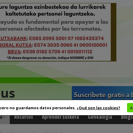
eus
 pero no guardamos datos personales.
¿Qué son las cookies?
A
a
Recursos
Aprender Euskera
Genealogía
Blogs