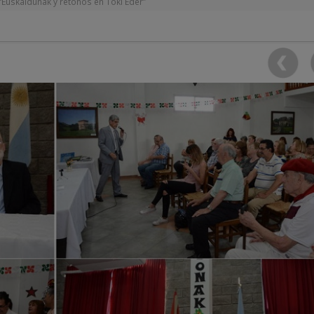
“Euskaldunak y retoños en Toki Eder”