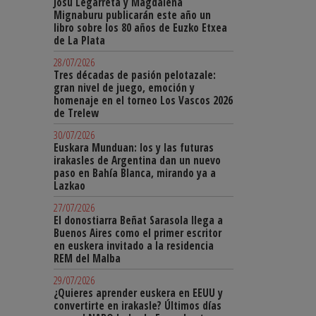
Josu Legarreta y Magdalena
Mignaburu publicarán este año un
libro sobre los 80 años de Euzko Etxea
de La Plata
28/07/2026
Tres décadas de pasión pelotazale:
gran nivel de juego, emoción y
homenaje en el torneo Los Vascos 2026
de Trelew
30/07/2026
Euskara Munduan: los y las futuras
irakasles de Argentina dan un nuevo
paso en Bahía Blanca, mirando ya a
Lazkao
27/07/2026
El donostiarra Beñat Sarasola llega a
Buenos Aires como el primer escritor
en euskera invitado a la residencia
REM del Malba
29/07/2026
¿Quieres aprender euskera en EEUU y
convertirte en irakasle? Últimos días