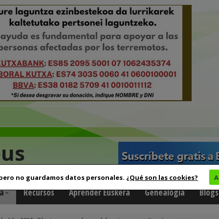
eus
 pero no guardamos datos personales.
¿Qué son las cookies?
A
a
Recursos
Aprender Euskera
Genealogía
Blogs