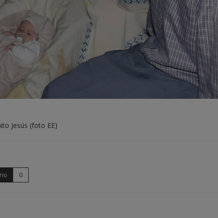
ñito Jesús (foto EE)
rio
0