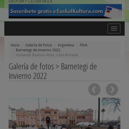
DIÁSPORA Y CULTURA VASCA
Toggle
navigation
Inicio
Galería de fotos
Argentina
FEVA
Barnetegi de Invierno 2022
Visitando Buenos Aires, Casa Rosada
Galería de fotos > Barnetegi de
Invierno 2022