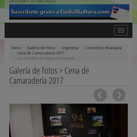
DIÁSPORA Y CULTURA VASCA
Toggle
navigation
Inicio
Galería de fotos
Argentina
Comodoro Rivadavia
Cena de Camaradería 2017
Los ‘mutilak’ del Haize Dantzariak
Galería de fotos > Cena de
Camaradería 2017