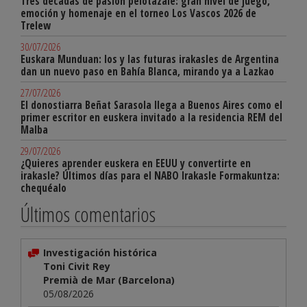
Tres décadas de pasión pelotazale: gran nivel de juego,
emoción y homenaje en el torneo Los Vascos 2026 de
Trelew
30/07/2026
Euskara Munduan: los y las futuras irakasles de Argentina
dan un nuevo paso en Bahía Blanca, mirando ya a Lazkao
27/07/2026
El donostiarra Beñat Sarasola llega a Buenos Aires como el
primer escritor en euskera invitado a la residencia REM del
Malba
29/07/2026
¿Quieres aprender euskera en EEUU y convertirte en
irakasle? Últimos días para el NABO Irakasle Formakuntza:
chequéalo
Últimos comentarios
Investigación histórica
Toni Civit Rey
Premià de Mar (Barcelona)
05/08/2026