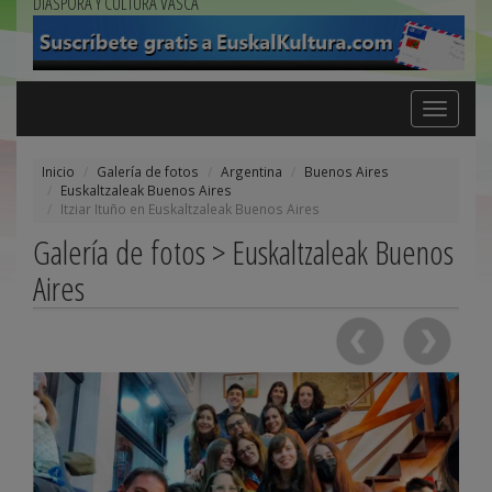
DIÁSPORA Y CULTURA VASCA
Toggle
navigation
Inicio
Galería de fotos
Argentina
Buenos Aires
Euskaltzaleak Buenos Aires
Itziar Ituño en Euskaltzaleak Buenos Aires
Galería de fotos > Euskaltzaleak Buenos
Aires