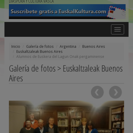
DIÁSPORA Y CULTURA VASCA
Toggle
navigation
Inicio
Galería de fotos
Argentina
Buenos Aires
Euskaltzaleak Buenos Aires
Alumnos de Euskera del Lagun Onak pergaminense
Galería de fotos > Euskaltzaleak Buenos
Aires