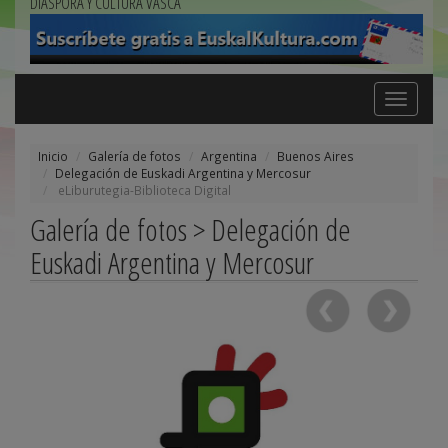
DIÁSPORA Y CULTURA VASCA
Toggle
navigation
Inicio
Galería de fotos
Argentina
Buenos Aires
Delegación de Euskadi Argentina y Mercosur
eLiburutegia-Biblioteca Digital
Galería de fotos > Delegación de
Euskadi Argentina y Mercosur