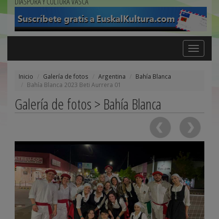
DIÁSPORA Y CULTURA VASCA
Toggle
navigation
Inicio
Galería de fotos
Argentina
Bahía Blanca
Bahía Blanca 2023 Beti Aurrera 01
Galería de fotos > Bahía Blanca