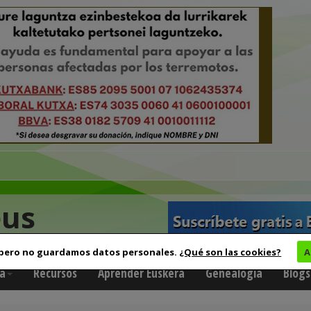
eus
 pero no guardamos datos personales.
¿Qué son las cookies?
A
a
Recursos
Aprender Euskera
Genealogía
Blogs