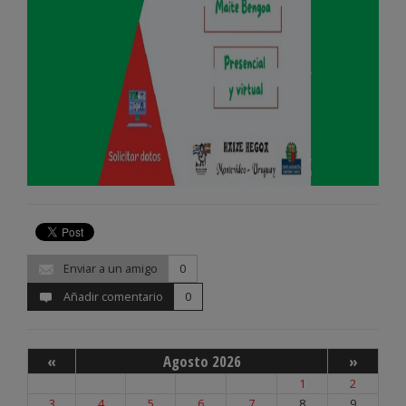
Enviar a un amigo
0
Añadir comentario
0
«
Agosto 2026
»
1
2
3
4
5
6
7
8
9