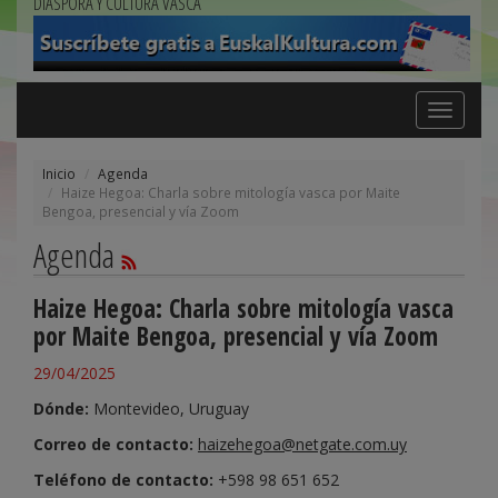
DIÁSPORA Y CULTURA VASCA
Toggle
navigation
Inicio
Agenda
Haize Hegoa: Charla sobre mitología vasca por Maite
Bengoa, presencial y vía Zoom
Agenda
Haize Hegoa: Charla sobre mitología vasca
por Maite Bengoa, presencial y vía Zoom
29/04/2025
Dónde:
Montevideo, Uruguay
Correo de contacto:
haizehegoa@netgate.com.uy
Teléfono de contacto:
+598 98 651 652