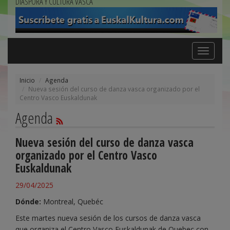
DIÁSPORA Y CULTURA VASCA
Toggle
navigation
Inicio
Agenda
Nueva sesión del curso de danza vasca organizado por el
Centro Vasco Euskaldunak
Agenda
Nueva sesión del curso de danza vasca
organizado por el Centro Vasco
Euskaldunak
29/04/2025
Dónde:
Montreal, Quebéc
Este martes nueva sesión de los cursos de danza vasca
que organiza el Centro Vasco
Euskaldunak de Quebec
con