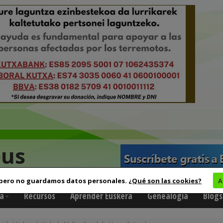
eus
 pero no guardamos datos personales.
¿Qué son las cookies?
A
a
Recursos
Aprender Euskera
Genealogía
Blogs