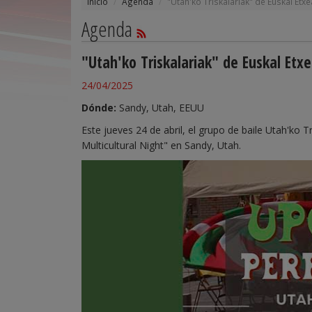
Inicio
Agenda
"Utah'ko Triskalariak" de Euskal Etx
Agenda
"Utah'ko Triskalariak" de Euskal Etx
24/04/2025
Dónde:
Sandy, Utah, EEUU
Este jueves 24 de abril, el grupo de baile Utah'ko T
Multicultural Night" en Sandy, Utah.