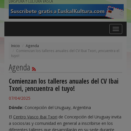
DIÁSPORA Y CULTURA VASCA
Toggle
navigation
Inicio
Agenda
Comienzan los talleres anuales del CV Ibai Txori, ¡encuentra el
tuyo!​
Agenda
Comienzan los talleres anuales del CV Ibai
Txori, ¡encuentra el tuyo!​
07/04/2025
Dónde:
Concepción del Uruguay, Argentina
El
Centro Vasco Ibai Txori
de Concepción del Uruguay invita
a socios/as y comunidad en general a inscribirse en los
diferentes talleres que desarrollarán en su sede durante