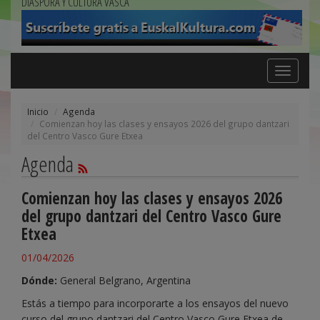
DIÁSPORA Y CULTURA VASCA
Toggle
navigation
Inicio
Agenda
Comienzan hoy las clases y ensayos 2026 del grupo dantzari
del Centro Vasco Gure Etxea
Agenda
Comienzan hoy las clases y ensayos 2026
del grupo dantzari del Centro Vasco Gure
Etxea
01/04/2026
Dónde:
General Belgrano, Argentina
Estás a tiempo para incorporarte a los ensayos del nuevo
curso del grupo dantzari del
Centro Vasco Gure Etxea
de