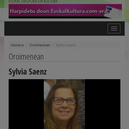
EUSKAL DIASPORA ETA KULTURA
Toggle
navigation
Hasiera
Oroimenean
Sylvia Saenz
Oroimenean
Sylvia Saenz