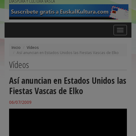
DIÁSPORA Y CULTURA VASCA
Toggle
navigation
Inicio
Vídeos
Así anuncian en Estados Unidos las Fiestas Vascas de Elko
Vídeos
Así anuncian en Estados Unidos las
Fiestas Vascas de Elko
06/07/2009