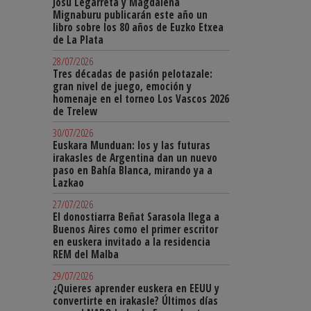
Josu Legarreta y Magdalena
Mignaburu publicarán este año un
libro sobre los 80 años de Euzko Etxea
de La Plata
28/07/2026
Tres décadas de pasión pelotazale:
gran nivel de juego, emoción y
homenaje en el torneo Los Vascos 2026
de Trelew
30/07/2026
Euskara Munduan: los y las futuras
irakasles de Argentina dan un nuevo
paso en Bahía Blanca, mirando ya a
Lazkao
27/07/2026
El donostiarra Beñat Sarasola llega a
Buenos Aires como el primer escritor
en euskera invitado a la residencia
REM del Malba
29/07/2026
¿Quieres aprender euskera en EEUU y
convertirte en irakasle? Últimos días