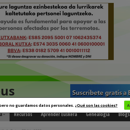
eus
 pero no guardamos datos personales.
¿Qué son las cookies?
A
a
Recursos
Aprender Euskera
Genealogía
Blogs