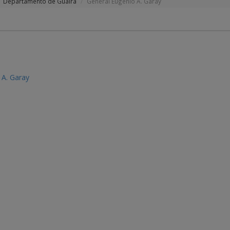
Departamento de Guairá
General Eugenio A. Garay
 A. Garay