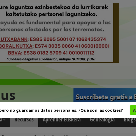
eus
 pero no guardamos datos personales.
¿Qué son las cookies?
A
a
Recursos
Aprender Euskera
Genealogía
Blogs