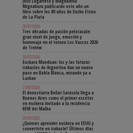
Josu Legarreta y Magdalena
Mignaburu publicarán este año un
libro sobre los 80 años de Euzko Etxea
de La Plata
28/07/2026
Tres décadas de pasión pelotazale:
gran nivel de juego, emoción y
homenaje en el torneo Los Vascos 2026
de Trelew
30/07/2026
Euskara Munduan: los y las futuras
irakasles de Argentina dan un nuevo
paso en Bahía Blanca, mirando ya a
Lazkao
27/07/2026
El donostiarra Beñat Sarasola llega a
Buenos Aires como el primer escritor
en euskera invitado a la residencia
REM del Malba
29/07/2026
¿Quieres aprender euskera en EEUU y
convertirte en irakasle? Últimos días