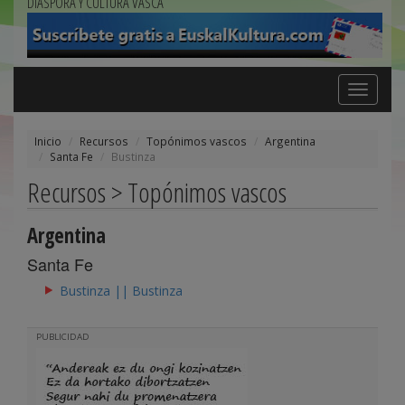
DIÁSPORA Y CULTURA VASCA
Toggle
navigation
Inicio
Recursos
Topónimos vascos
Argentina
Santa Fe
Bustinza
Recursos > Topónimos vascos
Argentina
Santa Fe
Bustinza || Bustinza
PUBLICIDAD