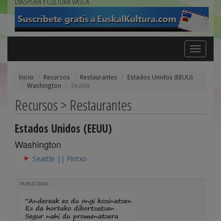
DIÁSPORA Y CULTURA VASCA
Toggle
navigation
Inicio
Recursos
Restaurantes
Estados Unidos (EEUU)
Washington
Seattle
Recursos > Restaurantes
Estados Unidos (EEUU)
Washington
Seattle || Pintxo
PUBLICIDAD