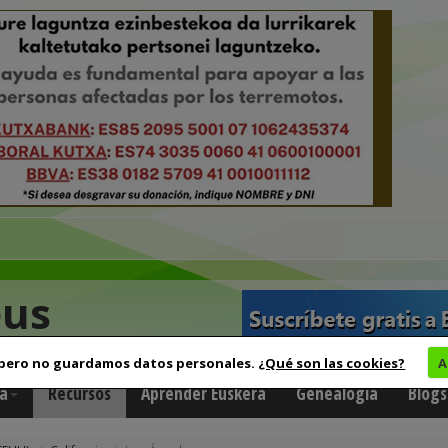
eus
 pero no guardamos datos personales.
¿Qué son las cookies?
A
a
Recursos
Aprender Euskera
Genealogía
Blogs