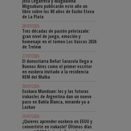
Josu Legarreta y Magdalena
Mignaburu publicarán este año un
libro sobre los 80 años de Euzko Etxea
de La Plata
28/07/2026
Tres décadas de pasión pelotazale:
gran nivel de juego, emoción y
homenaje en el torneo Los Vascos 2026
de Trelew
27/07/2026
El donostiarra Beñat Sarasola llega a
Buenos Aires como el primer escritor
en euskera invitado a la residencia
REM del Malba
30/07/2026
Euskara Munduan: los y las futuras
irakasles de Argentina dan un nuevo
paso en Bahía Blanca, mirando ya a
Lazkao
29/07/2026
¿Quieres aprender euskera en EEUU y
convertirte en irakasle? Últimos días