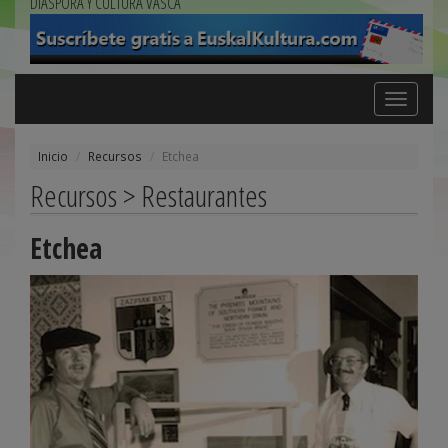
DIÁSPORA Y CULTURA VASCA
Toggle
navigation
Inicio
Recursos
Etchea
Recursos > Restaurantes
Etchea