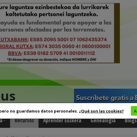
eus
 pero no guardamos datos personales.
¿Qué son las cookies?
A
a
Recursos
Aprender Euskera
Genealogía
Blogs