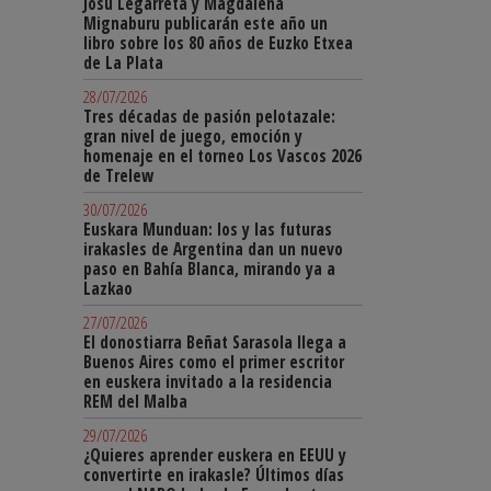
Josu Legarreta y Magdalena
Mignaburu publicarán este año un
libro sobre los 80 años de Euzko Etxea
de La Plata
28/07/2026
Tres décadas de pasión pelotazale:
gran nivel de juego, emoción y
homenaje en el torneo Los Vascos 2026
de Trelew
30/07/2026
Euskara Munduan: los y las futuras
irakasles de Argentina dan un nuevo
paso en Bahía Blanca, mirando ya a
Lazkao
27/07/2026
El donostiarra Beñat Sarasola llega a
Buenos Aires como el primer escritor
en euskera invitado a la residencia
REM del Malba
29/07/2026
¿Quieres aprender euskera en EEUU y
convertirte en irakasle? Últimos días