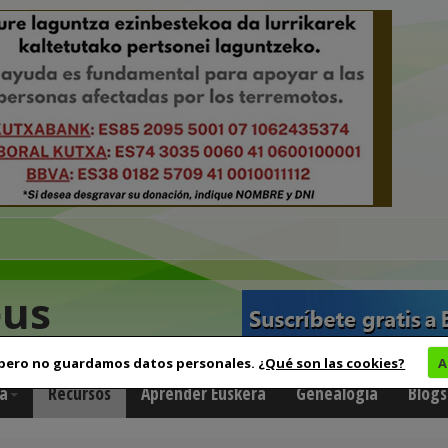
eus
 pero no guardamos datos personales.
¿Qué son las cookies?
A
a
Recursos
Aprender Euskera
Genealogía
Blogs