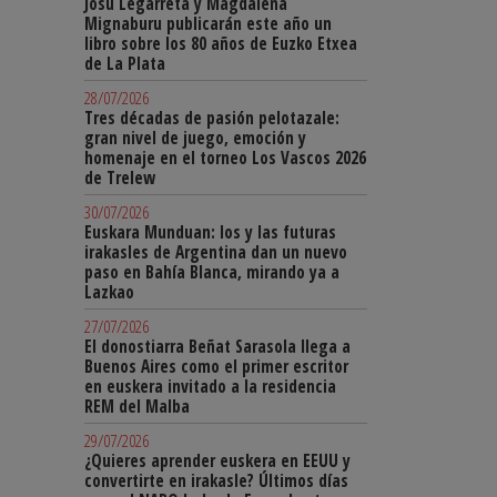
Josu Legarreta y Magdalena
Mignaburu publicarán este año un
libro sobre los 80 años de Euzko Etxea
de La Plata
28/07/2026
Tres décadas de pasión pelotazale:
gran nivel de juego, emoción y
homenaje en el torneo Los Vascos 2026
de Trelew
30/07/2026
Euskara Munduan: los y las futuras
irakasles de Argentina dan un nuevo
paso en Bahía Blanca, mirando ya a
Lazkao
27/07/2026
El donostiarra Beñat Sarasola llega a
Buenos Aires como el primer escritor
en euskera invitado a la residencia
REM del Malba
29/07/2026
¿Quieres aprender euskera en EEUU y
convertirte en irakasle? Últimos días