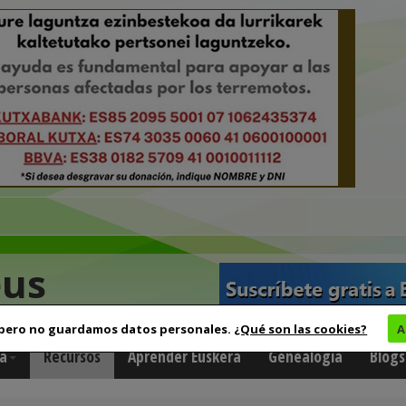
eus
 pero no guardamos datos personales.
¿Qué son las cookies?
A
a
Recursos
Aprender Euskera
Genealogía
Blogs