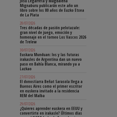
Josu Legarreta y Magdalena
Mignaburu publicarán este año un
libro sobre los 80 años de Euzko Etxea
de La Plata
28/07/2026
Tres décadas de pasión pelotazale:
gran nivel de juego, emoción y
homenaje en el torneo Los Vascos 2026
de Trelew
30/07/2026
Euskara Munduan: los y las futuras
irakasles de Argentina dan un nuevo
paso en Bahía Blanca, mirando ya a
Lazkao
27/07/2026
El donostiarra Beñat Sarasola llega a
Buenos Aires como el primer escritor
en euskera invitado a la residencia
REM del Malba
29/07/2026
¿Quieres aprender euskera en EEUU y
convertirte en irakasle? Últimos días