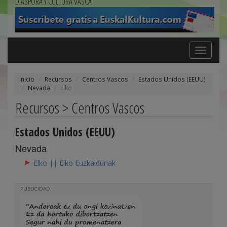
DIÁSPORA Y CULTURA VASCA
Toggle
navigation
Inicio
Recursos
Centros Vascos
Estados Unidos (EEUU)
Nevada
Elko
Recursos > Centros Vascos
Estados Unidos (EEUU)
Nevada
Elko || Elko Euzkaldunak
PUBLICIDAD