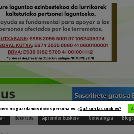
eus
 pero no guardamos datos personales.
¿Qué son las cookies?
A
a
Recursos
Aprender Euskera
Genealogía
Blogs