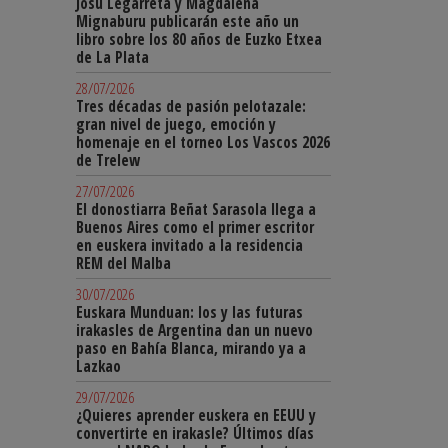
Josu Legarreta y Magdalena
Mignaburu publicarán este año un
libro sobre los 80 años de Euzko Etxea
de La Plata
28/07/2026
Tres décadas de pasión pelotazale:
gran nivel de juego, emoción y
homenaje en el torneo Los Vascos 2026
de Trelew
27/07/2026
El donostiarra Beñat Sarasola llega a
Buenos Aires como el primer escritor
en euskera invitado a la residencia
REM del Malba
30/07/2026
Euskara Munduan: los y las futuras
irakasles de Argentina dan un nuevo
paso en Bahía Blanca, mirando ya a
Lazkao
29/07/2026
¿Quieres aprender euskera en EEUU y
convertirte en irakasle? Últimos días