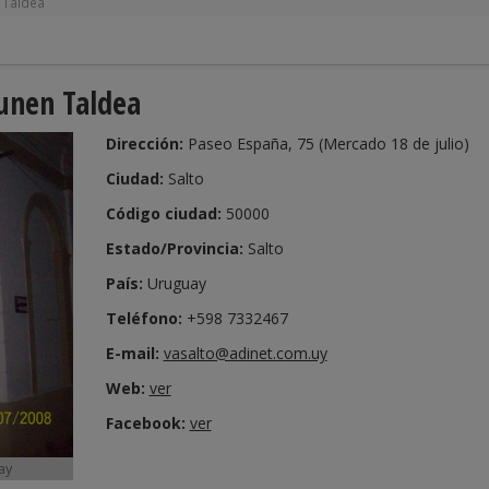
 Taldea
unen Taldea
Dirección:
Paseo España, 75 (Mercado 18 de julio)
Ciudad:
Salto
Código ciudad:
50000
Estado/Provincia:
Salto
País:
Uruguay
Teléfono:
+598 7332467
E-mail:
vasalto@adinet.com.uy
Web:
ver
Facebook:
ver
ay