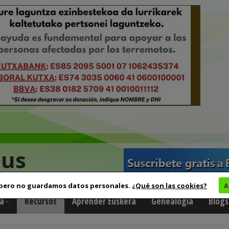
eus
 pero no guardamos datos personales.
¿Qué son las cookies?
A
a
Recursos
Aprender Euskera
Genealogía
Blogs