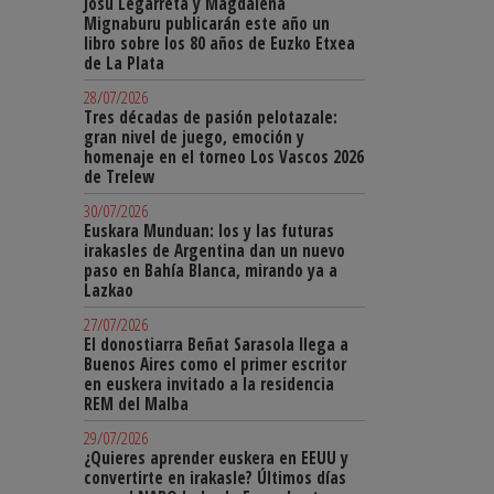
Josu Legarreta y Magdalena
Mignaburu publicarán este año un
libro sobre los 80 años de Euzko Etxea
de La Plata
28/07/2026
Tres décadas de pasión pelotazale:
gran nivel de juego, emoción y
homenaje en el torneo Los Vascos 2026
de Trelew
30/07/2026
Euskara Munduan: los y las futuras
irakasles de Argentina dan un nuevo
paso en Bahía Blanca, mirando ya a
Lazkao
27/07/2026
El donostiarra Beñat Sarasola llega a
Buenos Aires como el primer escritor
en euskera invitado a la residencia
REM del Malba
29/07/2026
¿Quieres aprender euskera en EEUU y
convertirte en irakasle? Últimos días