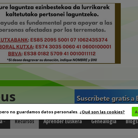
eus
 pero no guardamos datos personales.
¿Qué son las cookies?
A
a
Recursos
Aprender Euskera
Genealogía
Blogs