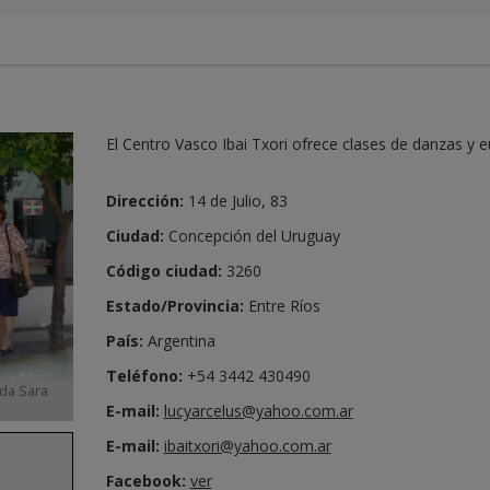
El Centro Vasco Ibai Txori ofrece clases de danzas y e
Dirección:
14 de Julio, 83
Ciudad:
Concepción del Uruguay
Código ciudad:
3260
Estado/Provincia:
Entre Ríos
País:
Argentina
Teléfono:
+54 3442 430490
ada Sara
E-mail:
lucyarcelus@yahoo.com.ar
E-mail:
ibaitxori@yahoo.com.ar
Facebook:
ver