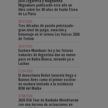
Josu Legarreta y Magdalena
Mignaburu publicarán este año un
libro sobre los 80 años de Euzko Etxea
de La Plata
28/07/2026
Tres décadas de pasión pelotazale:
gran nivel de juego, emoción y
homenaje en el torneo Los Vascos 2026
de Trelew
30/07/2026
Euskara Munduan: los y las futuras
irakasles de Argentina dan un nuevo
paso en Bahía Blanca, mirando ya a
Lazkao
27/07/2026
El donostiarra Beñat Sarasola llega a
Buenos Aires como el primer escritor
en euskera invitado a la residencia
REM del Malba
07/08/2026
2026 USA Tour de Bankako Menditarrak
con una decena de actuaciones en