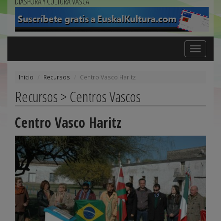
DIÁSPORA Y CULTURA VASCA
Toggle
navigation
Inicio
Recursos
Centro Vasco Haritz
Recursos > Centros Vascos
Centro Vasco Haritz