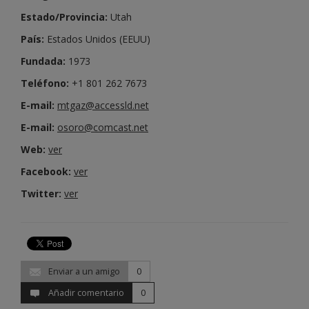
Estado/Provincia:
Utah
País:
Estados Unidos (EEUU)
Fundada:
1973
Teléfono:
+1 801 262 7673
E-mail:
mtgaz@accessld.net
E-mail:
osoro@comcast.net
Web:
ver
Facebook:
ver
Twitter:
ver
Enviar a un amigo
0
Añadir comentario
0