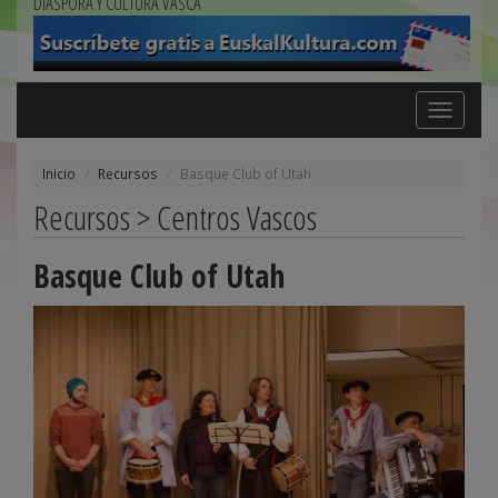
DIÁSPORA Y CULTURA VASCA
Toggle
navigation
Inicio
Recursos
Basque Club of Utah
Recursos > Centros Vascos
Basque Club of Utah